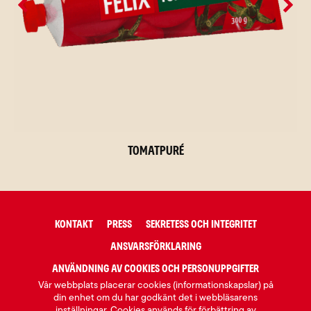
Tomatpuré
KONTAKT
PRESS
SEKRETESS OCH INTEGRITET
ANSVARSFÖRKLARING
ANVÄNDNING AV COOKIES OCH PERSONUPPGIFTER
Vår webbplats placerar cookies (informationskapslar) på
din enhet om du har godkänt det i webbläsarens
inställningar. Cookies används för förbättring av