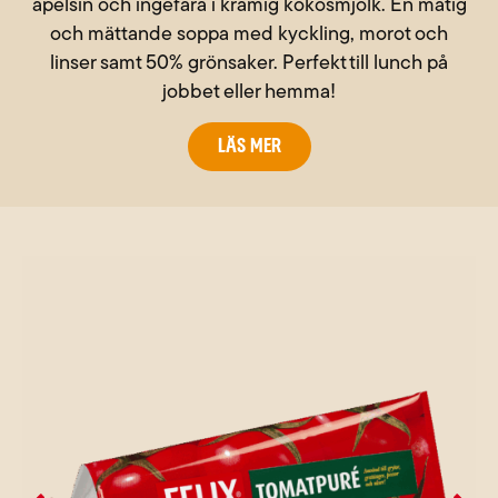
apelsin och ingefära i krämig kokosmjölk. En matig
och mättande soppa med kyckling, morot och
linser samt 50% grönsaker. Perfekt till lunch på
jobbet eller hemma!
Läs mer