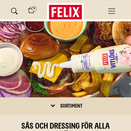
Skip
0
to
content
Main
SORTIMENT
Menu
Sås och dressing för alla