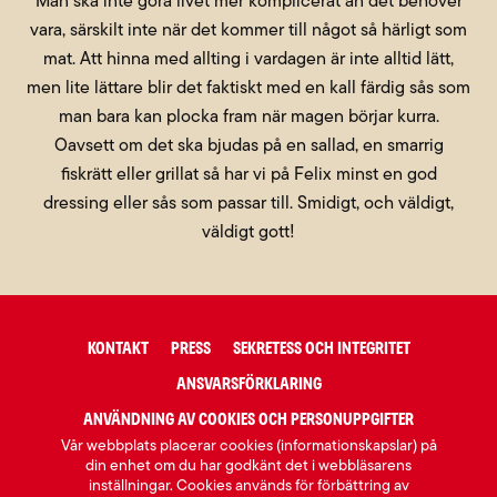
Man ska inte göra livet mer komplicerat än det behöver
vara, särskilt inte när det kommer till något så härligt som
mat. Att hinna med allting i vardagen är inte alltid lätt,
men lite lättare blir det faktiskt med en kall färdig sås som
man bara kan plocka fram när magen börjar kurra.
Oavsett om det ska bjudas på en sallad, en smarrig
fiskrätt eller grillat så har vi på Felix minst en god
dressing eller sås som passar till. Smidigt, och väldigt,
väldigt gott!
KONTAKT
PRESS
SEKRETESS OCH INTEGRITET
ANSVARSFÖRKLARING
ANVÄNDNING AV COOKIES OCH PERSONUPPGIFTER
Vår webbplats placerar cookies (informationskapslar) på
din enhet om du har godkänt det i webbläsarens
inställningar. Cookies används för förbättring av