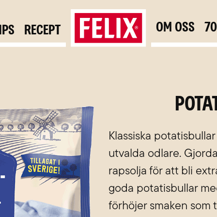
Om oss
7
ips
Recept
Pota
Klassiska potatisbulla
utvalda odlare. Gjorda 
rapsolja för att bli ex
goda potatisbullar me
förhöjer smaken som ti