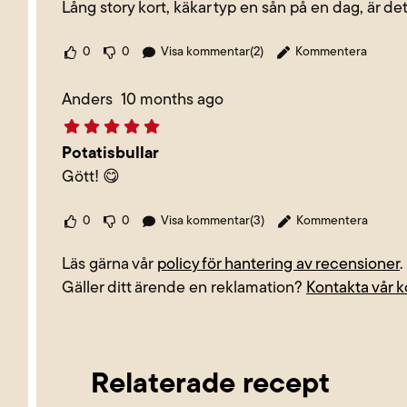
Lång story kort, käkar typ en sån på en dag, är de
0
0
Visa kommentar(2)
Kommentera
Anders
10 months ago
Potatisbullar
Gött! 😋
0
0
Visa kommentar(3)
Kommentera
Läs gärna vår
policy för hantering av recensioner
.
Gäller ditt ärende en reklamation?
Kontakta vår 
Relaterade recept