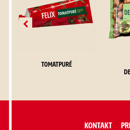
Tomatpuré
D
KONTAKT
PR