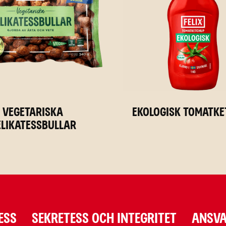
Vegetariska
Ekologisk Tomatk
elikatessbullar
ESS
SEKRETESS OCH INTEGRITET
ANSVA