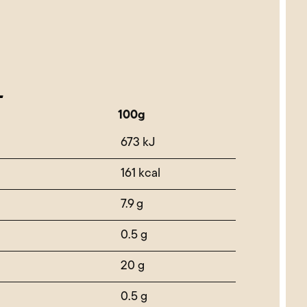
L
100g
673 kJ
161 kcal
7.9 g
0.5 g
20 g
0.5 g