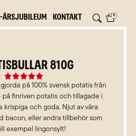
0-årsjubileum
Kontakt
0
tisbullar 810g
Rated





5
r gjorda på 100% svensk potatis från
out
på finriven potatis och tillagade i
of
tra krispiga och goda. Njut av våra
5
d bacon, eller andra tillbehör som
ll exempel lingonsylt!