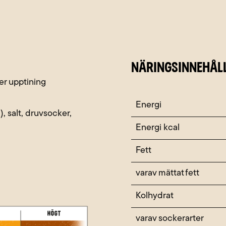
NÄRINGSINNEHÅL
ter upptining
Näringsämne
Energi
), salt, druvsocker,
Energi kcal
Fett
varav mättat fett
Kolhydrat
varav sockerarter