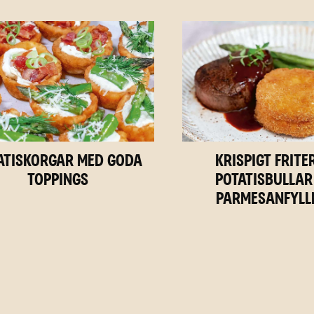
atiskorgar med goda
Krispigt frite
toppings
potatisbullar
parmesanfyll