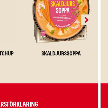
etchup
Skaldjurssoppa
RSFÖRKLARING