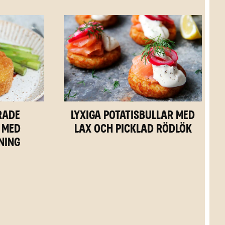
rade
Lyxiga potatisbullar med
 med
lax och picklad rödlök
ning