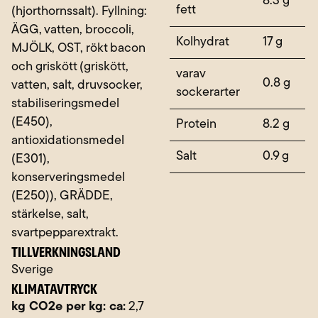
8.3 g
fett
(hjorthornssalt). Fyllning:
ÄGG, vatten, broccoli,
Kolhydrat
17 g
MJÖLK, OST, rökt bacon
och griskött (griskött,
varav
0.8 g
vatten, salt, druvsocker,
sockerarter
stabiliseringsmedel
(E450),
Protein
8.2 g
antioxidationsmedel
Salt
0.9 g
(E301),
konserveringsmedel
(E250)), GRÄDDE,
stärkelse, salt,
svartpepparextrakt.
TILLVERKNINGSLAND
Sverige
KLIMATAVTRYCK
kg CO2e per kg: ca:
2,7