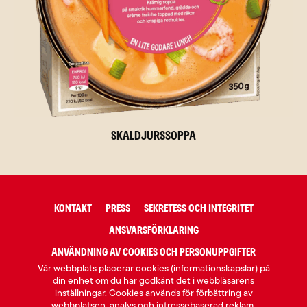
Skaldjurssoppa
KONTAKT
PRESS
SEKRETESS OCH INTEGRITET
ANSVARSFÖRKLARING
ANVÄNDNING AV COOKIES OCH PERSONUPPGIFTER
Vår webbplats placerar cookies (informationskapslar) på
din enhet om du har godkänt det i webbläsarens
inställningar. Cookies används för förbättring av
webbplatsen, analys och intressebaserad reklam.