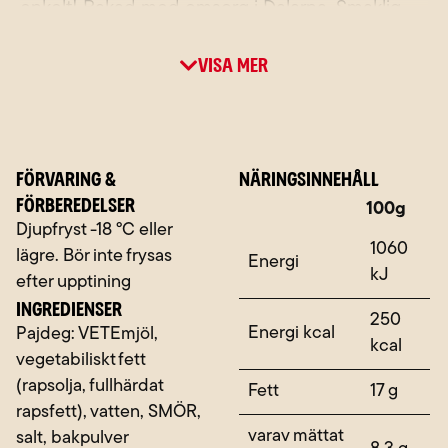
enkelt! Bakad med omsorg i Dalarna. Smaklig
måltid önskar FELIX!
Visa mer
FÖRVARING &
NÄRINGSINNEHÅLL
FÖRBEREDELSER
Näringsämne
100g
Djupfryst -18 °C eller
1060
lägre. Bör inte frysas
Energi
kJ
efter upptining
INGREDIENSER
250
Energi kcal
Pajdeg: VETEmjöl,
kcal
vegetabiliskt fett
(rapsolja, fullhärdat
Fett
17 g
rapsfett), vatten, SMÖR,
varav mättat
salt, bakpulver