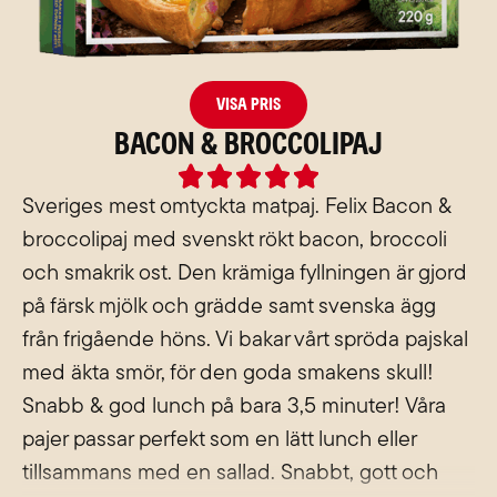
Visa pris
Bacon & Broccolipaj
Rated





5
Sveriges mest omtyckta matpaj. Felix Bacon &
out
broccolipaj med svenskt rökt bacon, broccoli
of
och smakrik ost. Den krämiga fyllningen är gjord
5
på färsk mjölk och grädde samt svenska ägg
från frigående höns. Vi bakar vårt spröda pajskal
med äkta smör, för den goda smakens skull!
Snabb & god lunch på bara 3,5 minuter! Våra
pajer passar perfekt som en lätt lunch eller
tillsammans med en sallad. Snabbt, gott och