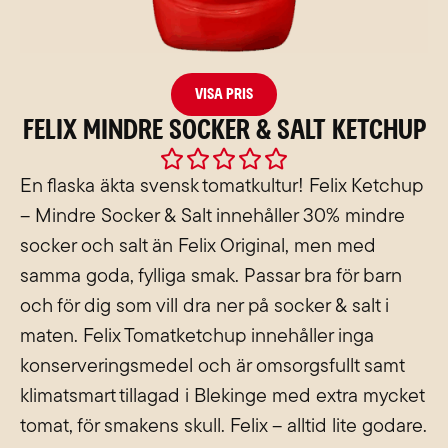
Visa pris
Felix Mindre Socker & Salt Ketchup
Rated





0
En flaska äkta svensk tomatkultur! Felix Ketchup
out
– Mindre Socker & Salt innehåller 30% mindre
of
socker och salt än Felix Original, men med
5
samma goda, fylliga smak. Passar bra för barn
och för dig som vill dra ner på socker & salt i
maten. Felix Tomatketchup innehåller inga
konserveringsmedel och är omsorgsfullt samt
klimatsmart tillagad i Blekinge med extra mycket
tomat, för smakens skull. Felix – alltid lite godare.