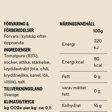
FÖRVARING &
NÄRINGSINNEHÅLL
FÖRBEREDELSER
Näringsämne
100g
Förvara i kylskåp efter
320
öppnande
Energi
kJ
INGREDIENSER
Tomatpuré (83%),
80
Energi kcal
socker, ättika, stärkelse,
kcal
kryddextrakt (bl.a. chili,
kryddnejlika, kanel, lök,
Fett
0 g
vitlök), salt.
TILLVERKNINGSLAND
varav mättat
0 g
fett
Sverige
KLIMATAVTRYCK
Kolhydrat
16 g
kg CO2e per kg: ca:
0,8