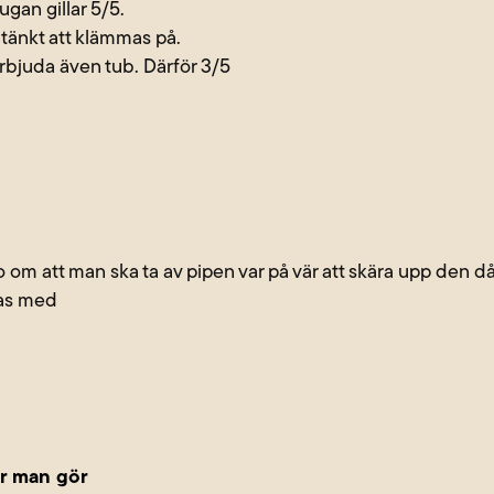
an gillar 5/5.
 tänkt att klämmas på.
erbjuda även tub. Därför 3/5
o om att man ska ta av pipen var på vär att skära upp den d
kas med
ur man gör