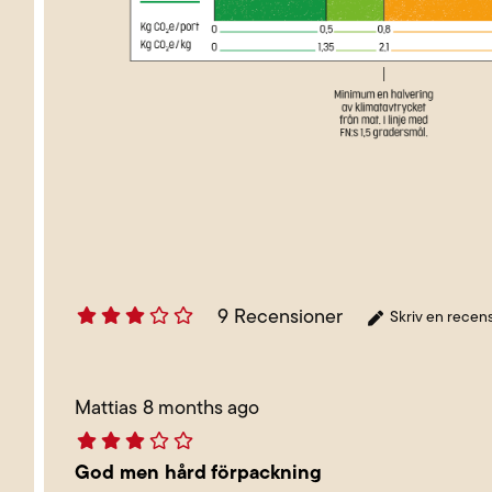
9
Recensioner
Skriv en recen
Mattias
8 months ago
God men hård förpackning