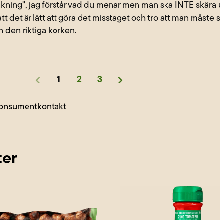
packning", jag förstår vad du menar men man ska INTE skär
att det är lätt att göra det misstaget och tro att man måste
n den riktiga korken.
1
2
3
konsumentkontakt
ter