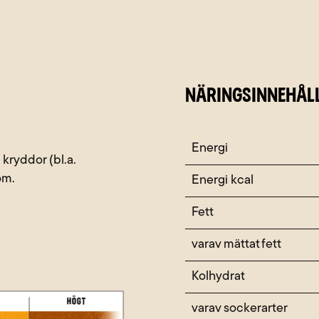
NÄRINGSINNEHÅL
Näringsämne
Energi
 kryddor (bl.a.
om.
Energi kcal
Fett
varav mättat fett
Kolhydrat
varav sockerarter