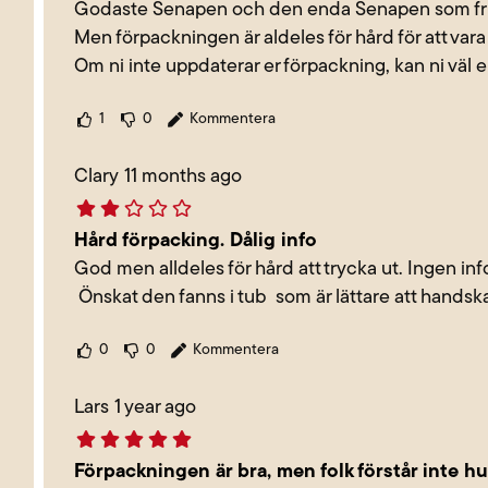
Godaste Senapen och den enda Senapen som frug
Men förpackningen är aldeles för hård för att vara
Om ni inte uppdaterar er förpackning, kan ni väl 
1
0
Kommentera
Clary
11 months ago
Hård förpacking. Dålig info
God men alldeles för hård att trycka ut. Ingen inf
Önskat den fanns i tub som är lättare att hands
0
0
Kommentera
Lars
1 year ago
Förpackningen är bra, men folk förstår inte h