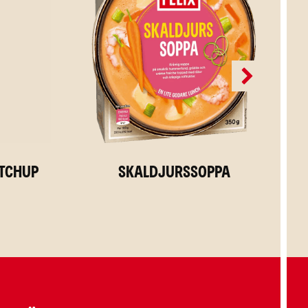
etchup
Skaldjurssoppa