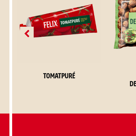
Tomatpuré
D