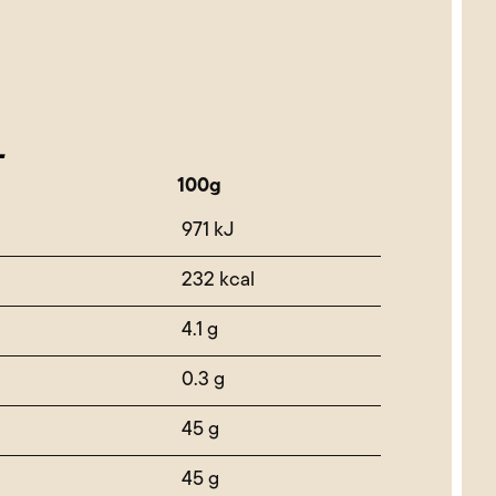
L
100g
971 kJ
232 kcal
4.1 g
0.3 g
45 g
45 g