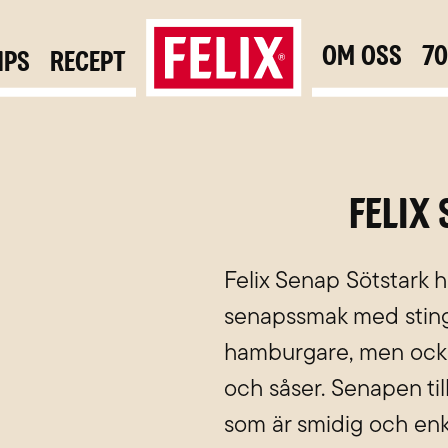
Om oss
7
ips
Recept
Felix
Felix Senap Sötstark 
senapssmak med sting. 
hamburgare, men också 
och såser. Senapen til
som är smidig och enk