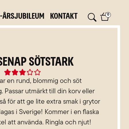
0-årsjubileum
Kontakt
0
 Senap Sötstark
Rated





3
har en rund, blommig och söt
out
Passar utmärkt till din korv eller
of
för att ge lite extra smak i grytor
5
lagas i Sverige! Kommer i en flaska
el att använda. Ringla och njut!