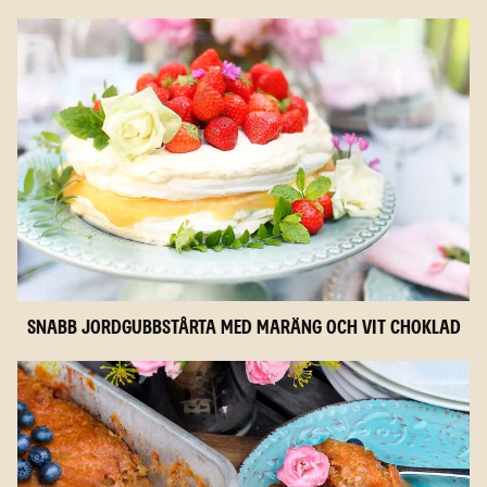
Snabb jordgubbstårta med maräng och vit choklad