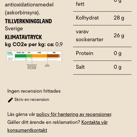
0 g
fett
antioxidationsmedel
(askorbinsyra).
Kolhydrat
28 g
TILLVERKNINGSLAND
Sverige
varav
KLIMATAVTRYCK
26 g
sockerarter
kg CO2e per kg: ca:
0,9
Protein
0 g
Salt
0 g
Ingen recension hittades
Skriv en recension
Läs gärna vår
policy för hantering av recensioner
.
Gäller ditt ärende en reklamation?
Kontakta vår
konsumentkontakt