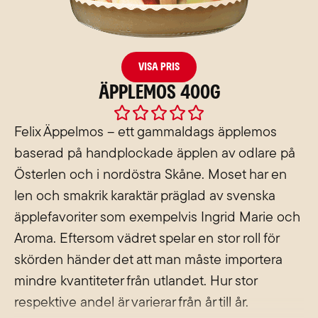
Visa pris
Äpplemos 400g
Rated





0
Felix Äppelmos – ett gammaldags äpplemos
out
baserad på handplockade äpplen av odlare på
of
Österlen och i nordöstra Skåne. Moset har en
5
len och smakrik karaktär präglad av svenska
äpplefavoriter som exempelvis Ingrid Marie och
Aroma. Eftersom vädret spelar en stor roll för
skörden händer det att man måste importera
mindre kvantiteter från utlandet. Hur stor
respektive andel är varierar från år till år.