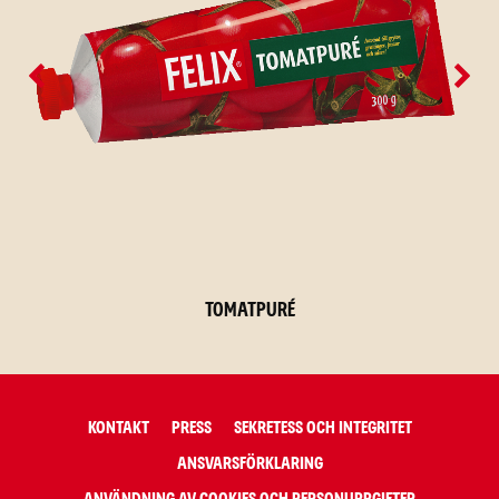
Tomatpuré
KONTAKT
PRESS
SEKRETESS OCH INTEGRITET
ANSVARSFÖRKLARING