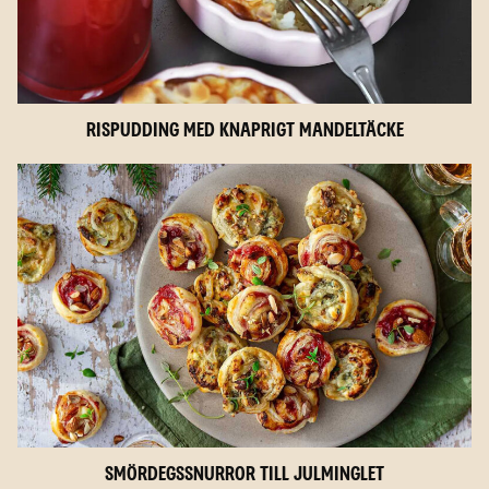
Rispudding med knaprigt mandeltäcke
Smördegssnurror till julminglet