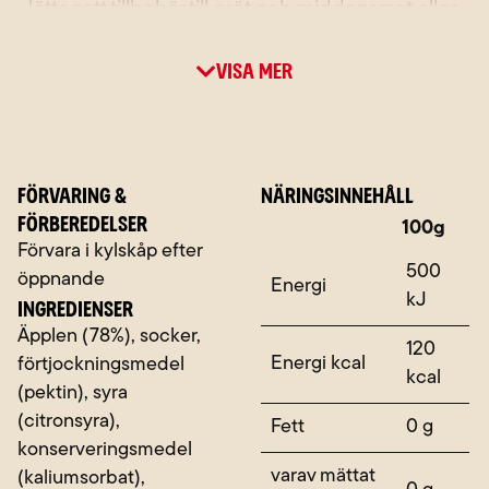
Jättegott tillbehör till gröt och middagsmat eller
varför inte i en dessert? Felix Äppelmos är tillagat
Visa mer
med omtanke och tradition i hjärtat av Skåne.
FÖRVARING &
NÄRINGSINNEHÅLL
FÖRBEREDELSER
Näringsämne
100g
Förvara i kylskåp efter
500
öppnande
Energi
kJ
INGREDIENSER
Äpplen (78%), socker,
120
Energi kcal
förtjockningsmedel
kcal
(pektin), syra
(citronsyra),
Fett
0 g
konserveringsmedel
varav mättat
(kaliumsorbat),