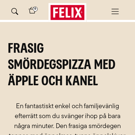
Skip
0
to
content
minutes
Frasig
smördegspizza med
äpple och kanel
En fantastiskt enkel och familjevänlig
efterrätt som du svänger ihop på bara
några minuter. Den frasiga smördegen