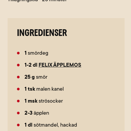
INGREDIENSER
1
smördeg
1-2
dl
FELIX ÄPPLEMOS
25
g
smör
1
tsk
malen kanel
1
msk
strösocker
2-3
äpplen
1
dl
sötmandel, hackad