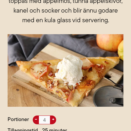
toppas med äppelmos, tunna äppelskivor,
kanel och socker och blir ännu godare
med en kula glass vid servering.
Portioner
–
+
Tillagningstid
25