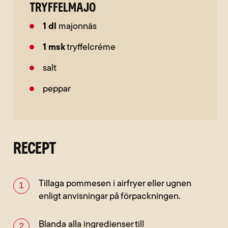
Tryffelmajo
1
dl
majonnäs
1
msk
tryffelcréme
salt
peppar
RECEPT
Tillaga pommesen i airfryer eller ugnen
enligt anvisningar på förpackningen.
Blanda alla ingredienser till