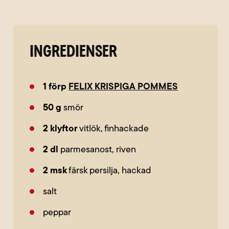
INGREDIENSER
1
förp
FELIX KRISPIGA POMMES
50
g
smör
2
klyftor
vitlök, finhackade
2
dl
parmesanost, riven
2
msk
färsk persilja, hackad
salt
peppar