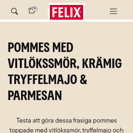
Skip
0
to
content
minutes
Pommes med
vitlökssmör, krämig
tryffelmajo &
parmesan
Testa att göra dessa frasiga pommes
toppade med vitlökssmör, tryffelmajo och