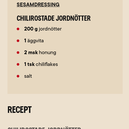
SESAMDRESSING
Chilirostade jordnötter
200
g
jordnötter
1
äggvita
2
msk
honung
1
tsk
chiliflakes
salt
RECEPT