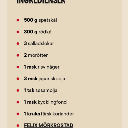
INGREDIENSER
500
g
spetskål
300
g
rödkål
3
salladslökar
2
morötter
1
msk
risvinäger
3
msk
japansk soja
1
tsk
sesamolja
1
msk
kycklingfond
1
kruka
färsk koriander
FELIX MÖRKROSTAD