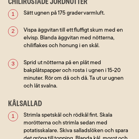
CHILIROSTADE JORDNÖTTER
Sätt ugnen på 175 grader varmluft.
Vispa äggvitan till ett fluffigt skum med en
elvisp. Blanda äggvitan med nötterna,
chiliflakes och honung i en skål.
Sprid ut nötterna på en plåt med
bakplåtspapper och rosta i ugnen i 15-20
minuter. Rör om då och då. Ta ut ur ugnen
och låt svalna.
KÅLSALLAD
Strimla spetskål och rödkål fint. Skala
morötterna och strimla sedan med
potatisskalare. Skiva salladslöken och spara
det gröna till topping. Blanda kål, morot och