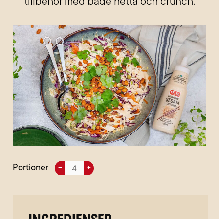
tillbehör med både hetta och crunch.
Portioner
–
+