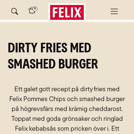
Skip
0
to
content
minutes
Dirty Fries med
Smashed Burger
Ett galet gott recept på dirty fries med
Felix Pommes Chips och smashed burger
på högrevsfärs med krämig cheddarost.
Toppat med goda grönsaker och ringlad
Felix kebabsås som pricken över i. Ett