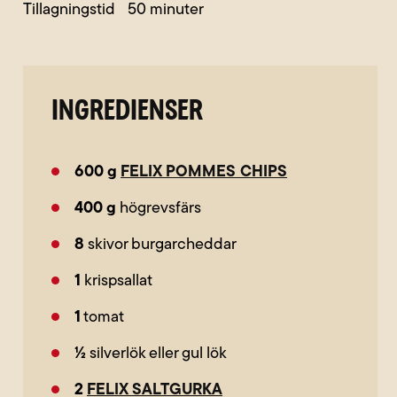
Tillagningstid
50
INGREDIENSER
600
g
FELIX POMMES CHIPS
400
g
högrevsfärs
8
skivor burgarcheddar
1
krispsallat
1
tomat
½
silverlök eller gul lök
2
FELIX SALTGURKA