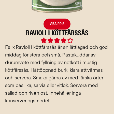
Visa pris
Ravioli i köttfärssås
Rated





3.8
Felix Ravioli i köttfärssås är en lättlagad och god
out
middag för stora och små. Pastakuddar av
of
durumvete med fyllning av nötkött i mustig
5
köttfärssås. I lättöppnad burk, klara att värmas
och servera. Smaka gärna av med färska örter
som basilika, salvia eller vitlök. Servera med
sallad och riven ost. Innehåller inga
konserveringsmedel.