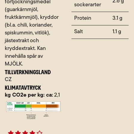
2.6 g
förtjockningsmedel
sockerarter
(guarkärnmjöl,
fruktkärnmjöl), kryddor
Protein
3.1 g
(bl.a. chili, koriander,
Salt
1.1 g
spiskummin, vitlök),
jästextrakt och
kryddextrakt. Kan
innehålla spår av
MJÖLK.
TILLVERKNINGSLAND
CZ
KLIMATAVTRYCK
kg CO2e per kg: ca:
2,1