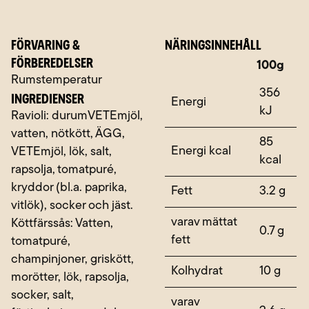
FÖRVARING &
NÄRINGSINNEHÅLL
FÖRBEREDELSER
Näringsämne
100g
Rumstemperatur
356
INGREDIENSER
Energi
kJ
Ravioli: durumVETEmjöl,
vatten, nötkött, ÄGG,
85
Energi kcal
VETEmjöl, lök, salt,
kcal
rapsolja, tomatpuré,
kryddor (bl.a. paprika,
Fett
3.2 g
vitlök), socker och jäst.
varav mättat
Köttfärssås: Vatten,
0.7 g
fett
tomatpuré,
champinjoner, griskött,
Kolhydrat
10 g
morötter, lök, rapsolja,
socker, salt,
varav