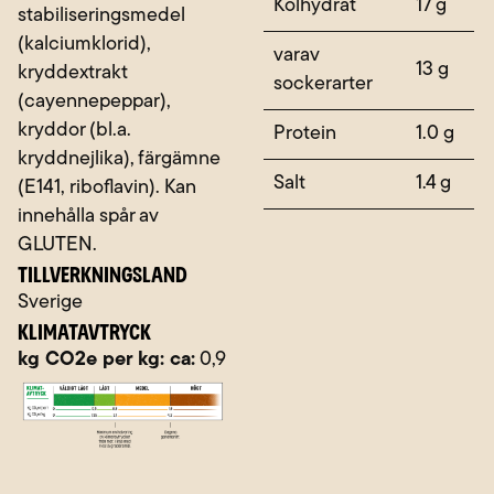
Kolhydrat
17 g
stabiliseringsmedel
(kalciumklorid),
varav
13 g
kryddextrakt
sockerarter
(cayennepeppar),
kryddor (bl.a.
Protein
1.0 g
kryddnejlika), färgämne
Salt
1.4 g
(E141, riboflavin). Kan
innehålla spår av
GLUTEN.
TILLVERKNINGSLAND
Sverige
KLIMATAVTRYCK
kg CO2e per kg: ca:
0,9