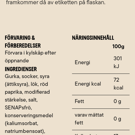
framkommer då av etiketten på flaskan.
FÖRVARING &
NÄRINGSINNEHÅLL
FÖRBEREDELSER
Näringsämne
100g
Förvara i kylskåp efter
301
öppnande
Energi
kJ
INGREDIENSER
Gurka, socker, syra
72
Energi kcal
(ättiksyra), lök, röd
kcal
paprika, modifierad
stärkelse, salt,
Fett
0 g
SENAPsfrö,
varav mättat
konserveringsmedel
0 g
fett
(kaliumsorbat,
natriumbensoat),