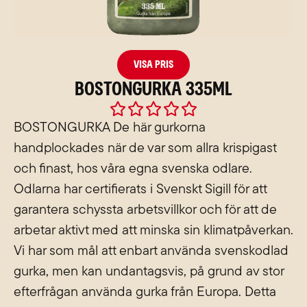
Visa pris
Bostongurka 335ml
Rated





0
BOSTONGURKA De här gurkorna
out
handplockades när de var som allra krispigast
of
och finast, hos våra egna svenska odlare.
5
Odlarna har certifierats i Svenskt Sigill för att
garantera schyssta arbetsvillkor och för att de
arbetar aktivt med att minska sin klimatpåverkan.
Vi har som mål att enbart använda svenskodlad
gurka, men kan undantagsvis, på grund av stor
efterfrågan använda gurka från Europa. Detta