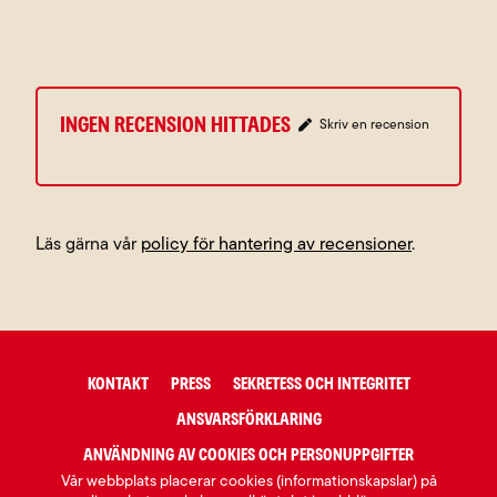
Ingen recension hittades
Skriv en recension
Läs gärna vår
policy för hantering av recensioner
.
KONTAKT
PRESS
SEKRETESS OCH INTEGRITET
ANSVARSFÖRKLARING
ANVÄNDNING AV COOKIES OCH PERSONUPPGIFTER
Vår webbplats placerar cookies (informationskapslar) på