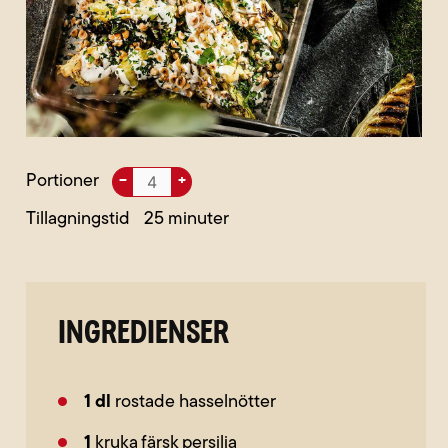
Portioner
–
+
Tillagningstid
25
INGREDIENSER
1
dl
rostade hasselnötter
1
kruka färsk persilja