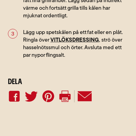
fått fina grillränder. Lägg sedan på indirekt
värme och fortsätt grilla tills kålen har
mjuknat ordentligt.
Lägg upp spetskålen på ett fat eller en plåt.
Ringla över
VITLÖKSDRESSING
, strö över
hasselnötssmul och örter. Avsluta med ett
par nypor flingsalt.
Dela