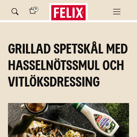
Skip
0
to
content
minutes
Grillad spetskål med
hasselnötssmul och
vitlöksdressing