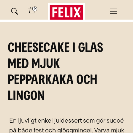
Skip
0
to
content
minutes
Cheesecake i glas
med mjuk
pepparkaka och
lingon
En ljuvligt enkel juldessert som gör succé
på både fest och glöggmingel. Varva mjuk