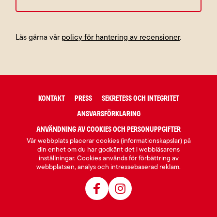
Läs gärna vår
policy för hantering av recensioner
.
KONTAKT
PRESS
SEKRETESS OCH INTEGRITET
ANSVARSFÖRKLARING
ANVÄNDNING AV COOKIES OCH PERSONUPPGIFTER
Vår webbplats placerar cookies (informationskapslar) på
din enhet om du har godkänt det i webbläsarens
inställningar. Cookies används för förbättring av
webbplatsen, analys och intressebaserad reklam.