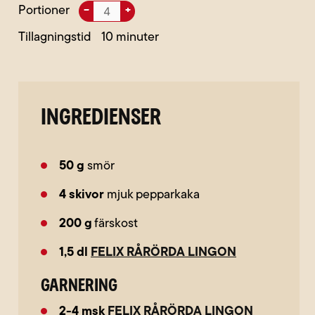
Portioner
–
+
Tillagningstid
10
INGREDIENSER
50
g
smör
4
skivor
mjuk pepparkaka
200
g
färskost
1,5
dl
FELIX RÅRÖRDA LINGON
Garnering
2-4
msk
FELIX RÅRÖRDA LINGON